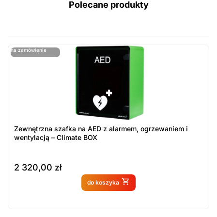
Polecane produkty
ostatnie sztuki
na zamówienie
ost
n
Zewnętrzna szafka na AED z alarmem, ogrzewaniem i
wentylacją – Climate BOX
2 320,00
zł
Produkt dostępny na
do koszyka
zamówienie