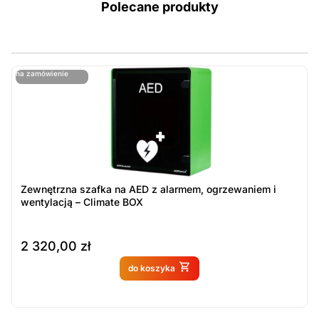
Polecane produkty
ostatnie sztuki
na zamówienie
ost
n
Zewnętrzna szafka na AED z alarmem, ogrzewaniem i
wentylacją – Climate BOX
2 320,00
zł
Produkt dostępny na
do koszyka
zamówienie