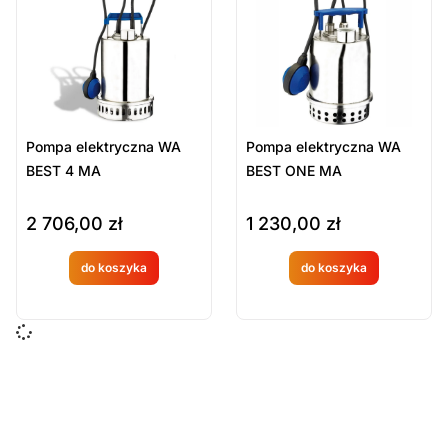
Sort Products
Domyślne
Cena
-
zł
Minimum Price
Maximum Price
Pompa elektryczna WA
Pompa elektryczna WA
Kategorie Produktów
BEST 4 MA
BEST ONE MA
Pompy elektryczne
2 706,00
zł
1 230,00
zł
Sprzęt ratowniczy
Wyposażenie techniczne i sprzęt strażacki
do koszyka
do koszyka
Produkt
Produkt
Wyczyść
dostępny
dostępny
na
na
zamówien
zamówien
ie
ie