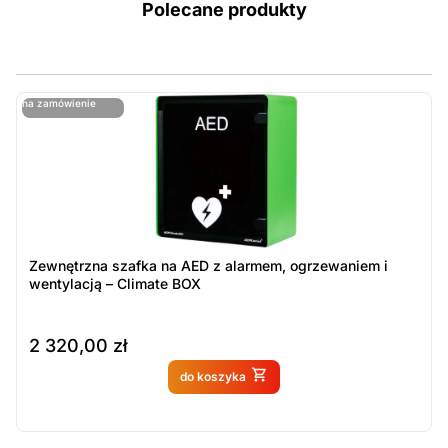
Polecane produkty
ostatnie sztuki
na zamówienie
ost
n
Zewnętrzna szafka na AED z alarmem, ogrzewaniem i
wentylacją – Climate BOX
2 320,00
zł
Produkt dostępny na
do koszyka
zamówienie