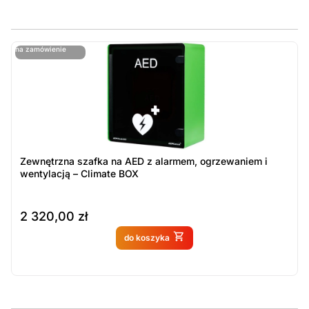
ostatnie sztuki
na zamówienie
ost
n
Zewnętrzna szafka na AED z alarmem, ogrzewaniem i
wentylacją – Climate BOX
2 320,00
zł
Produkt dostępny na
do koszyka
zamówienie