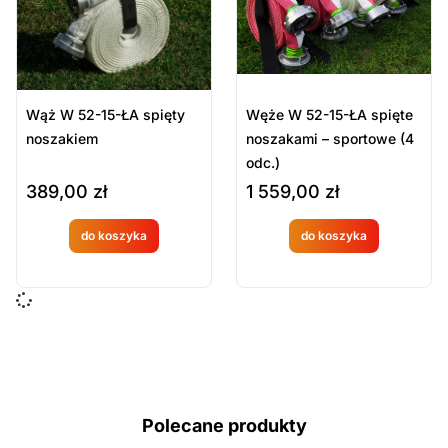
Wąż W 52-15-ŁA spięty
Węże W 52-15-ŁA spięte
noszakiem
noszakami – sportowe (4
odc.)
389,00
zł
1 559,00
zł
do koszyka
do koszyka
Produkt
Produkt
dostępny
dostępny
na
na
zamówien
zamówien
ie
ie
Polecane produkty