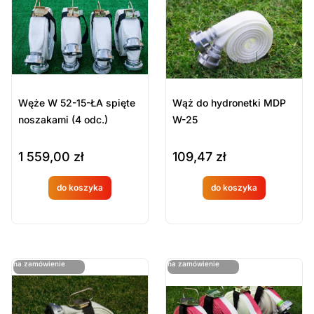
Sort Products
Domyślne
Cena
-
zł
Minimum Price
Maximum Price
Węże W 52-15-ŁA spięte
Wąż do hydronetki MDP
Kategorie Produktów
noszakami (4 odc.)
W-25
MDP
1 559,00
zł
109,47
zł
Sport i gadżety
Sport pożarniczy / MDP
do koszyka
do koszyka
Produkt
Produkt
Wyczyść
dostępny
dostępny
na
na
ostatnie sztuki
ostatnie sztuki
na zamówienie
na zamówienie
zamówien
zamówien
ie
ie