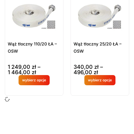
Sort Products
Domyślne
Cena
-
zł
Minimum Price
Maximum Price
Wąż tłoczny 110/20 ŁA –
Wąż tłoczny 25/20 ŁA –
Kategorie Produktów
OSW
OSW
Sprzęt ratowniczy
1 249,00
zł
–
340,00
zł
–
Węże strażackie i akcesoria
1 464,00
zł
496,00
zł
Węże W110
wybierz opcje
wybierz opcje
Produkt
Produkt
Węże W25
dostępny
dostępny
Wyczyść
na
na
zamówien
zamówien
ie
ie