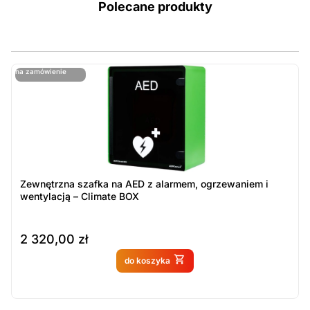
Polecane produkty
ostatnie sztuki
na zamówienie
ost
n
Zewnętrzna szafka na AED z alarmem, ogrzewaniem i
wentylacją – Climate BOX
2 320,00
zł
Produkt dostępny na
do koszyka
zamówienie