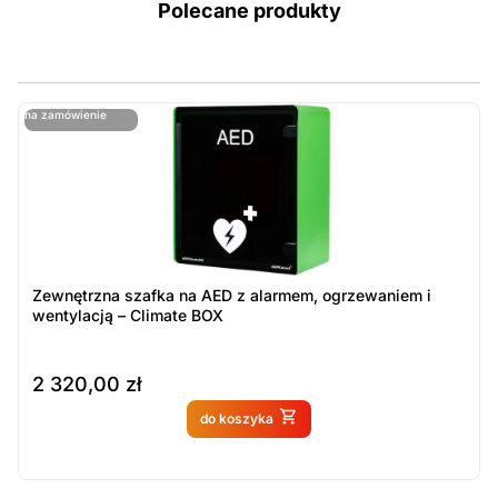
Polecane produkty
ostatnie sztuki
na zamówienie
ost
n
Zewnętrzna szafka na AED z alarmem, ogrzewaniem i
wentylacją – Climate BOX
2 320,00
zł
Produkt dostępny na
do koszyka
zamówienie