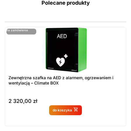
Polecane produkty
ostatnie sztuki
na zamówienie
ost
n
Zewnętrzna szafka na AED z alarmem, ogrzewaniem i
wentylacją – Climate BOX
2 320,00
zł
Produkt dostępny na
do koszyka
zamówienie