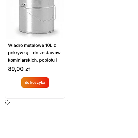
Sort Products
Domyślne
Cena
-
zł
Minimum Price
Maximum Price
Wiadro metalowe 10L z
Kategorie Produktów
pokrywką – do zestawów
kominiarskich, popiołu i
Sprzęt pomocniczy
sadzy
89,00
zł
Sprzęt ratowniczy
Wyposażenie techniczne i sprzęt strażacki
do koszyka
Produkt
Zestawy kominiarskie
dostępny
Wyczyść
na
zamówien
ie