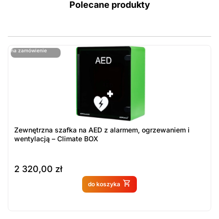
Polecane produkty
ostatnie sztuki
na zamówienie
ost
n
Zewnętrzna szafka na AED z alarmem, ogrzewaniem i
wentylacją – Climate BOX
2 320,00
zł
Produkt dostępny na
do koszyka
zamówienie