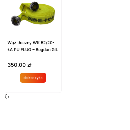
Sort Products
Domyślne
Cena
-
zł
Minimum Price
Maximum Price
Wąż tłoczny WK 52/20-
Kategorie Produktów
ŁA PU FLUO – Bogdan GIL
Sprzęt ratowniczy
350,00
zł
Węże strażackie i akcesoria
Węże W52
do koszyka
Produkt
Wyczyść
dostępny
na
zamówien
ie