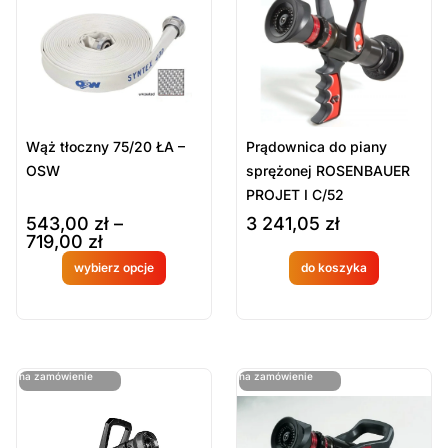
Sort Products
Domyślne
Cena
-
zł
Minimum Price
Maximum Price
Wąż tłoczny 75/20 ŁA –
Prądownica do piany
Kategorie Produktów
OSW
sprężonej ROSENBAUER
PROJET I C/52
Armatura pożarnicza
543,00
zł
–
3 241,05
zł
Odzież do pracy w wodzie
719,00
zł
Prądownice
wybierz opcje
do koszyka
Produkt
Produkt
Ratownictwo wodne
Sprzęt ratowniczy
dostępny
dostępny
Węże strażackie i akcesoria
na
na
Węże W75
ostatnie sztuki
ostatnie sztuki
na zamówienie
na zamówienie
zamówien
zamówien
Wyczyść
ie
ie