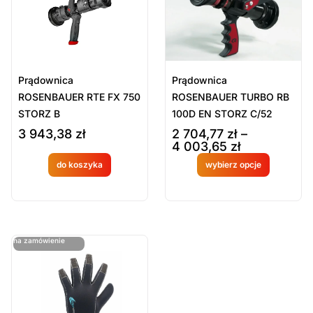
Prądownica
Prądownica
ROSENBAUER RTE FX 750
ROSENBAUER TURBO RB
STORZ B
100D EN STORZ C/52
3 943,38
zł
2 704,77
zł
–
4 003,65
zł
do koszyka
wybierz opcje
Produkt
Produkt
dostępny
dostępny
na
na
ostatnie sztuki
na zamówienie
zamówien
zamówien
ie
ie