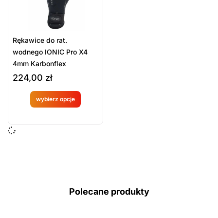
Rękawice do rat.
wodnego IONIC Pro X4
4mm Karbonflex
224,00
zł
wybierz opcje
Produkt
dostępny
na
zamówien
ie
Polecane produkty