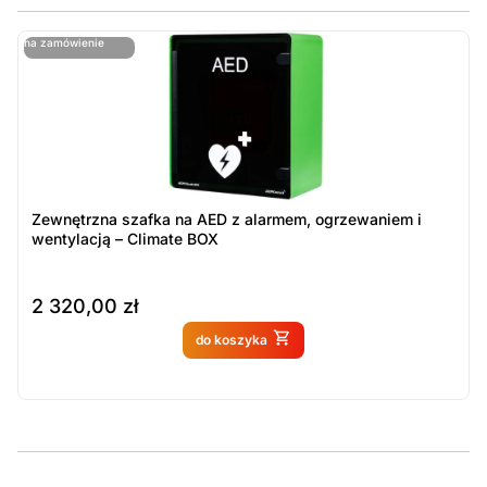
ostatnie sztuki
na zamówienie
ost
n
Zewnętrzna szafka na AED z alarmem, ogrzewaniem i
wentylacją – Climate BOX
2 320,00
zł
Produkt dostępny na
do koszyka
zamówienie