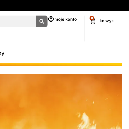
0
moje konto
zy