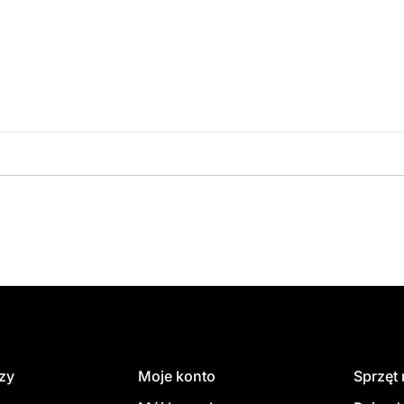
amówienie
dzy
Moje konto
Sprzęt