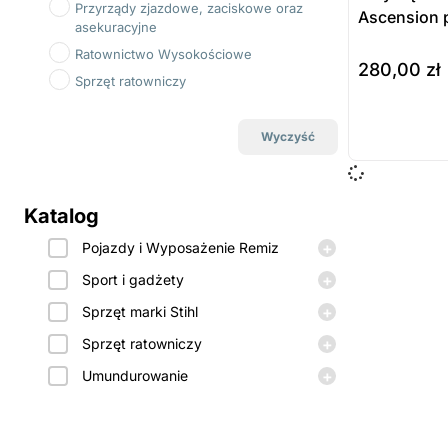
Przyrządy zjazdowe, zaciskowe oraz
Ascension 
asekuracyjne
Ratownictwo Wysokościowe
280,00
zł
Sprzęt ratowniczy
do koszyka
Prod
Wyczyść
dost
zamó
Katalog
+
Pojazdy i Wyposażenie Remiz
+
Sport i gadżety
+
Sprzęt marki Stihl
+
Sprzęt ratowniczy
+
Umundurowanie