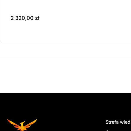
2 320,00
zł
Produkt dostępny na z
do koszyka
Strefa wie