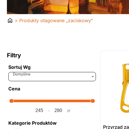
Strona
> Produkty otagowane „zaciskowy”
główna
ostatnie sztuki
na zamówienie
Filtry
Sortuj Wg
Sort Products
Domyślne
Cena
-
zł
Minimum Price
Maximum Price
Kategorie Produktów
Przyrząd za