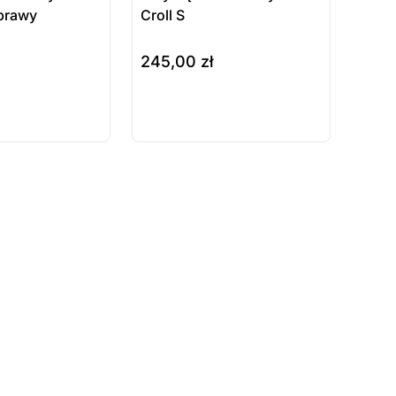
prawy
Croll S
245,00
zł
do koszyka
ukt
Produkt
ępny na
dostępny na
wienie
zamówienie