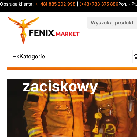
Obsługa klienta:
(+48) 885 202 998
|
(+48) 788 875 886
Pon. - Pt
Kategorie
zaciskowy