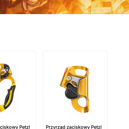
ostatnie sztuki
na zamówienie
ciskowy Petzl
Przyrząd zaciskowy Petzl