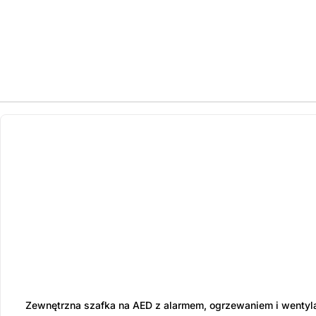
ostatnie sztuki
na zamówienie
Zewnętrzna szafka na AED z alarmem, ogrzewaniem i wentyl