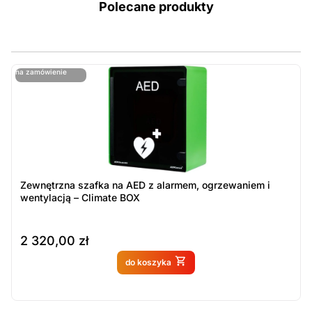
Polecane produkty
ostatnie sztuki
na zamówienie
ost
n
Zewnętrzna szafka na AED z alarmem, ogrzewaniem i
wentylacją – Climate BOX
2 320,00
zł
Produkt dostępny na
do koszyka
zamówienie