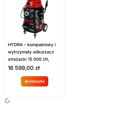
Sort Products
Domyślne
Cena
-
zł
Minimum Price
Maximum Price
HYDRA – kompaktowy i
Kategorie Produktów
wytrzymały odkurzacz
strażacki 15 000 l/h,
Odkurzacze strażackie
zbiornik 70 l
16 599,00
zł
Sprzęt ratowniczy
Wyposażenie techniczne i sprzęt strażacki
do koszyka
Produkt
Wyczyść
dostępny
na
zamówien
ie