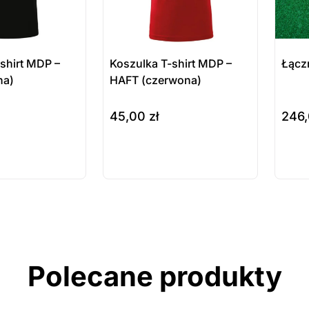
shirt MDP –
Koszulka T-shirt MDP –
Łącz
na)
HAFT (czerwona)
45,00
zł
246
e
wybierz opcje
do ko
ukt
Produkt
Pr
ępny na
dostępny na
do
wienie
zamówienie
za
ostatnie sztuki
ostatnie
na zamówienie
na zamó