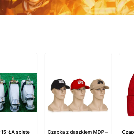
ostatnie sztuki
ostatnie
na zamówienie
na zamó
15-ŁA spięte
Czapka z daszkiem MDP –
Czap