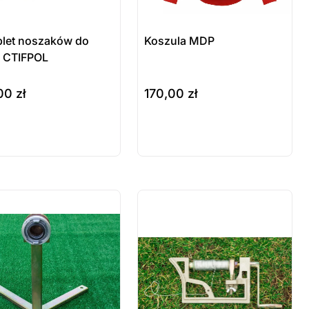
let noszaków do
Koszula MDP
 CTIFPOL
,00
zł
170,00
zł
szyka
wybierz opcje
odukt
Produkt
stępny na
dostępny na
mówienie
zamówienie
 sztuki
ostatnie sztuki
wienie
na zamówienie