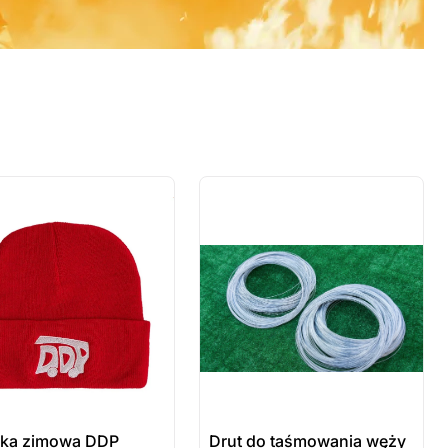
 sztuki
ostatnie sztuki
wienie
na zamówienie
ka zimowa DDP
Drut do taśmowania węży