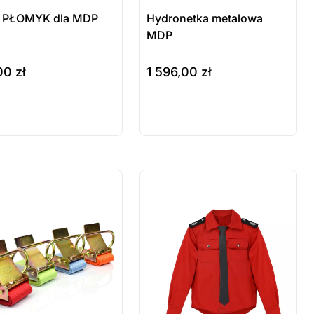
 PŁOMYK dla MDP
Hydronetka metalowa
MDP
,00
zł
1 596,00
zł
szyka
do koszyka
odukt
Produkt
stępny na
dostępny na
mówienie
zamówienie
 sztuki
ostatnie sztuki
wienie
na zamówienie