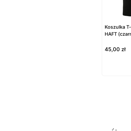
Koszulka T-
HAFT (czar
45,00
zł
wybierz opcj
Prod
dost
zamó
ostatnie sztuki
na zamówienie