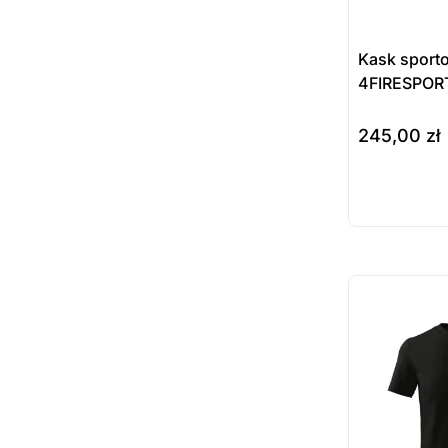
Kask sport
4FIRESPOR
245,00
zł
do koszyka
Prod
dost
zamó
ostatnie sztuki
na zamówienie