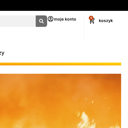
0
moje konto
zy