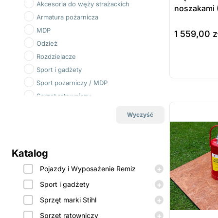
Akcesoria do węży strażackich
noszakami 
Armatura pożarnicza
MDP
1 559,00
z
Odzież
do koszyka
Rozdzielacze
Prod
Sport i gadżety
dost
Sport pożarniczy / MDP
zamó
Sprzęt ratowniczy
ostatnie sztuki
na zamówienie
Węże sportowe
Wyczyść
Węże strażackie i akcesoria
Wyposażenie techniczne i sprzęt
strażacki
Katalog
Zawody dla dorosłych
+
Pojazdy i Wyposażenie Remiz
Zbiorniki i akcesoria
+
Sport i gadżety
+
Sprzęt marki Stihl
+
Sprzęt ratowniczy