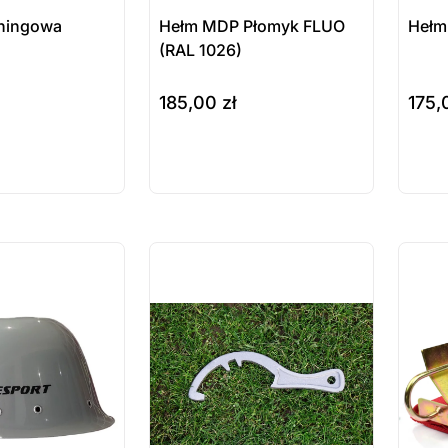
eningowa
Hełm MDP Płomyk FLUO
Hełm
(RAL 1026)
185,00
zł
175
do koszyka
do ko
ukt
Produkt
Pr
ępny na
dostępny na
do
wienie
zamówienie
za
ostatnie sztuki
ostatnie
na zamówienie
na zamó