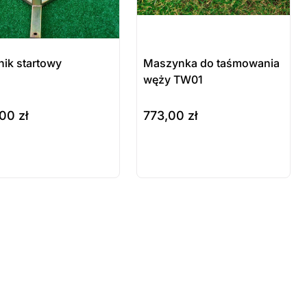
nik startowy
Maszynka do taśmowania
węży TW01
,00
zł
773,00
zł
szyka
do koszyka
odukt
Produkt
stępny na
dostępny na
mówienie
zamówienie
 sztuki
ostatnie sztuki
wienie
na zamówienie