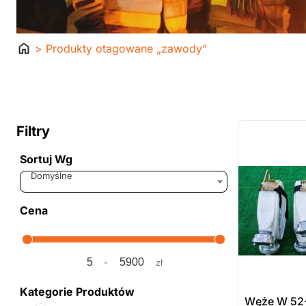
Strona
> Produkty otagowane „zawody”
główna
ostatnie sztuki
na zamówienie
Filtry
Sortuj Wg
Sort Products
Domyślne
Cena
-
zł
Minimum Price
Maximum Price
Kategorie Produktów
Węże W 52-