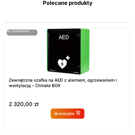
Polecane produkty
ostatnie sztuki
na zamówienie
ost
n
Zewnętrzna szafka na AED z alarmem, ogrzewaniem i
wentylacją – Climate BOX
2 320,00
zł
Produkt dostępny na
do koszyka
zamówienie