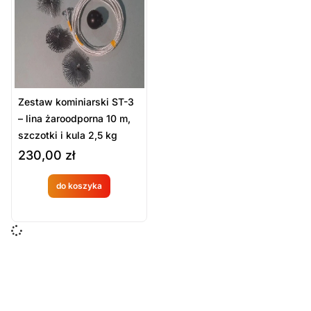
Sort Products
Domyślne
Cena
-
zł
Minimum Price
Maximum Price
Zestaw kominiarski ST-3
Kategorie Produktów
– lina żaroodporna 10 m,
szczotki i kula 2,5 kg
Sprzęt pomocniczy
230,00
zł
Sprzęt ratowniczy
Wyposażenie techniczne i sprzęt strażacki
do koszyka
Produkt
Zestawy kominiarskie
dostępny
Wyczyść
na
zamówien
ie