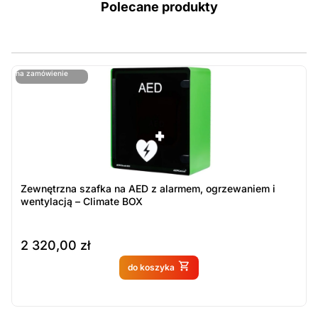
Polecane produkty
ostatnie sztuki
na zamówienie
ost
n
Zewnętrzna szafka na AED z alarmem, ogrzewaniem i
wentylacją – Climate BOX
2 320,00
zł
Produkt dostępny na
do koszyka
zamówienie