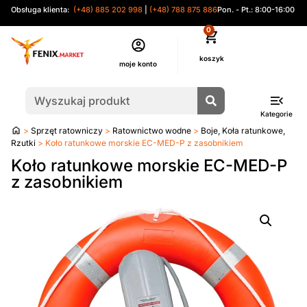
Obsługa klienta:
(+48) 885 202 998
|
(+48) 788 875 886
Pon. - Pt.: 8:00-16:00
0
moje konto
Kategorie
Strona
>
Sprzęt ratowniczy
>
Ratownictwo wodne
>
Boje, Koła ratunkowe,
główna
Rzutki
> Koło ratunkowe morskie EC-MED-P z zasobnikiem
Koło ratunkowe morskie EC-MED-P
z zasobnikiem