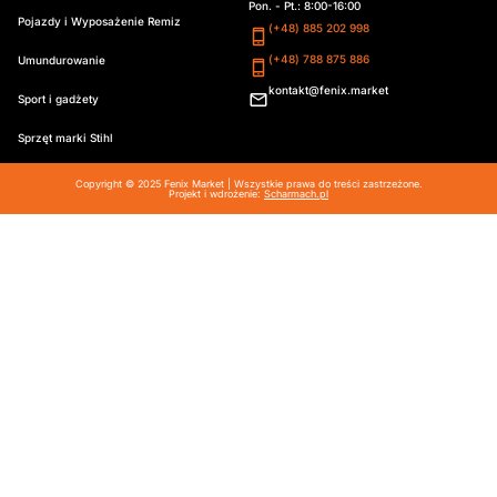
Pon. - Pt.: 8:00-16:00
Pojazdy i Wyposażenie Remiz
(+48) 885 202 998
(+48) 788 875 886
Umundurowanie
kontakt@fenix.market
Sport i gadżety
Sprzęt marki Stihl
Copyright © 2025 Fenix Market | Wszystkie prawa do treści zastrzeżone.
Projekt i wdrożenie:
Scharmach.pl