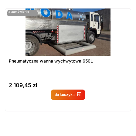
ostatnie sztuki
na zamówienie
ost
n
Pneumatyczna wanna wychwytowa 650L
2 109,45
zł
Produkt dostępny na
do koszyka
zamówienie