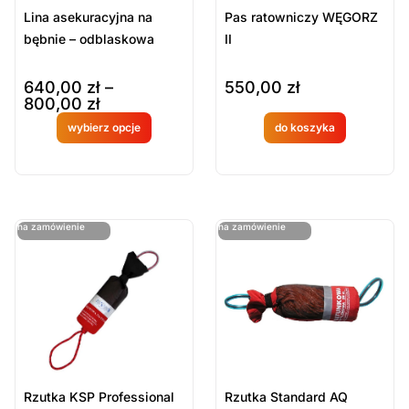
Lina asekuracyjna na
Pas ratowniczy WĘGORZ
bębnie – odblaskowa
II
640,00
zł
–
550,00
zł
800,00
zł
wybierz opcje
do koszyka
Produkt
Produkt
dostępny
dostępny
na
na
ostatnie sztuki
ostatnie sztuki
na zamówienie
na zamówienie
zamówien
zamówien
ie
ie
Rzutka KSP Professional
Rzutka Standard AQ