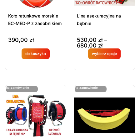
Koło ratunkowe morskie
Lina asekuracyjna na
EC-MED-P z zasobnikiem
bębnie
390,00
zł
530,00
zł
–
680,00
zł
do koszyka
wybierz opcje
Produkt
Produkt
dostępny
dostępny
na
na
ostatnie sztuki
ostatnie sztuki
na zamówienie
na zamówienie
zamówien
zamówien
ie
ie