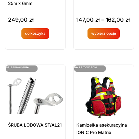
25m x 6mm
249,00
zł
147,00
zł
–
162,00
zł
do koszyka
wybierz opcje
Produkt
Produkt
dostępny
dostępny
na
na
ostatnie sztuki
ostatnie sztuki
na zamówienie
na zamówienie
zamówien
zamówien
ie
ie
ŚRUBA LODOWA ST/AL21
Kamizelka asekuracyjna
IONIC Pro Matrix