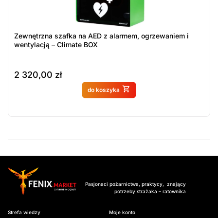
Zewnętrzna szafka na AED z alarmem, ogrzewaniem i
wentylacją – Climate BOX
2 320,00
zł
Produkt dostępny na
do koszyka
zamówienie
Pasjonaci pożarnictwa, praktycy, znający
potrzeby strażaka – ratownika
Strefa wiedzy
Moje konto