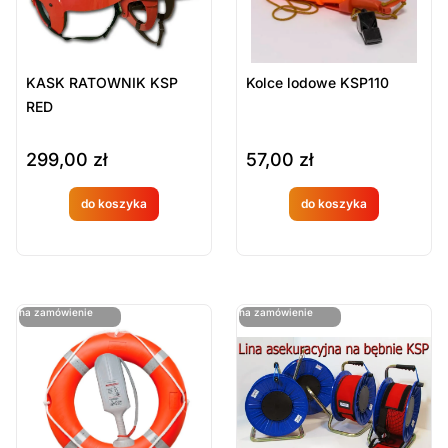
KASK RATOWNIK KSP
Kolce lodowe KSP110
RED
299,00
zł
57,00
zł
do koszyka
do koszyka
Produkt
Produkt
dostępny
dostępny
na
na
ostatnie sztuki
ostatnie sztuki
na zamówienie
na zamówienie
zamówien
zamówien
ie
ie