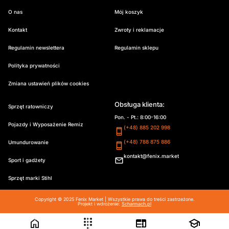
O nas
Mój koszyk
Kontakt
Zwroty i reklamacje
Regulamin newslettera
Regulamin sklepu
Polityka prywatności
Zmiana ustawień plików cookies
Obsługa klienta:
Sprzęt ratowniczy
Pon. - Pt.: 8:00-16:00
Pojazdy i Wyposażenie Remiz
(+48) 885 202 998
(+48) 788 875 886
Umundurowanie
kontakt@fenix.market
Sport i gadżety
Sprzęt marki Stihl
Copyright © 2025 Fenix Market | Wszystkie prawa do treści zastrzeżone.
Projekt i wdrożenie:
Scharmach.pl