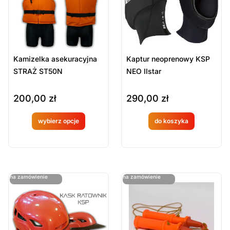
Kamizelka asekuracyjna
Kaptur neoprenowy KSP
STRAŻ ST50N
NEO IIstar
200,00
zł
290,00
zł
wybierz opcje
do koszyka
Produkt
Produkt
dostępny
dostępny
na
na
ostatnie sztuki
ostatnie sztuki
na zamówienie
na zamówienie
zamówien
zamówien
ie
ie