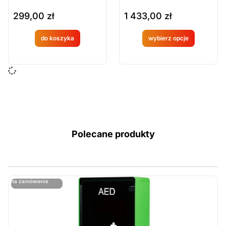
299,00
zł
1 433,00
zł
do koszyka
wybierz opcje
Produkt
Produkt
dostępny
dostępny
na
na
zamówien
zamówien
ie
ie
Polecane produkty
ostatnie sztuki
na zamówienie
ost
n