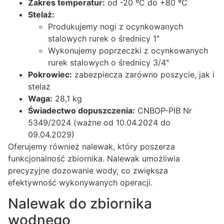
Zakres temperatur:
od -20 ºC do +80 ºC
Stelaż:
Produkujemy nogi z ocynkowanych
stalowych rurek o średnicy 1ʺ
Wykonujemy poprzeczki z ocynkowanych
rurek stalowych o średnicy 3/4ʺ
Pokrowiec:
zabezpiecza zarówno poszycie, jak i
stelaż
Waga:
28,1 kg
Świadectwo dopuszczenia:
CNBOP-PIB Nr
5349/2024 (ważne od 10.04.2024 do
09.04.2029)
Oferujemy również nalewak, który poszerza
funkcjonalność zbiornika. Nalewak umożliwia
precyzyjne dozowanie wody, co zwiększa
efektywność wykonywanych operacji.
Nalewak do zbiornika
wodnego