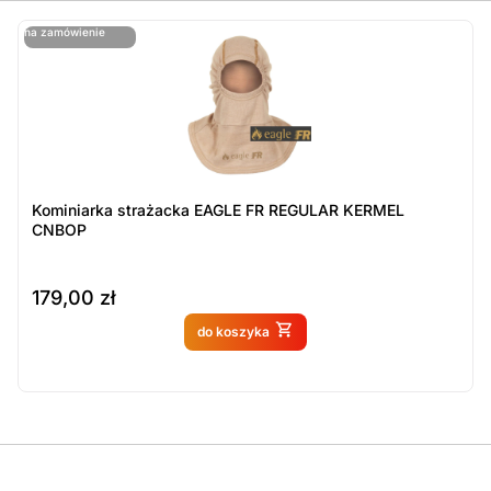
ostatnie sztuki
na zamówienie
ost
n
Kominiarka strażacka EAGLE FR REGULAR KERMEL
CNBOP
179,00
zł
Produkt dostępny na
do koszyka
zamówienie