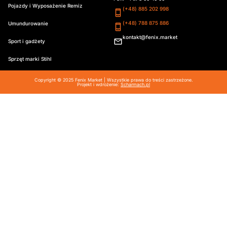
Pojazdy i Wyposażenie Remiz
(+48) 885 202 998
(+48) 788 875 886
Umundurowanie
kontakt@fenix.market
Sport i gadżety
Sprzęt marki Stihl
Copyright © 2025 Fenix Market | Wszystkie prawa do treści zastrzeżone.
Projekt i wdrożenie:
Scharmach.pl