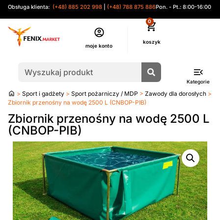
Obsługa klienta:
(+48) 885 202 998
|
(+48) 788 875 886
Pon. - Pt.: 8:00-16:00
0
moje konto
Kategorie
Strona
>
Sport i gadżety
>
Sport pożarniczy / MDP
>
Zawody dla dorosłych
>
główna
Zbiornik przenośny na wodę 2500 L (CNBOP-PIB)
Zbiornik przenośny na wodę 2500 L
(CNBOP-PIB)