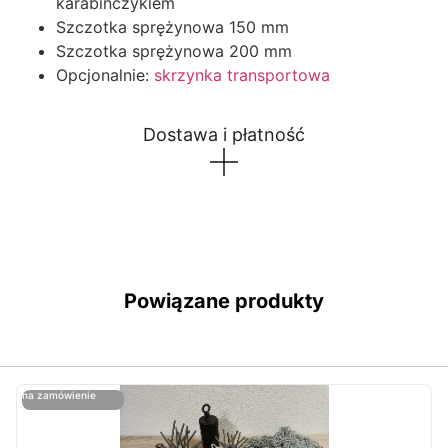
karabińczykiem
Szczotka sprężynowa 150 mm
Szczotka sprężynowa 200 mm
Opcjonalnie:
skrzynka transportowa
Dostawa i płatność
Powiązane produkty
ostatnie sztuki
na zamówienie
ost
n