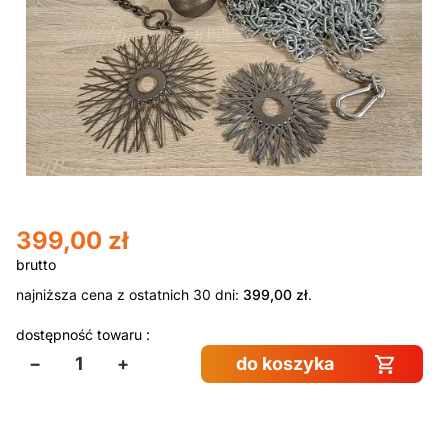
399,00
zł
najniższa cena z ostatnich 30 dni:
399,00
zł
.
dostępność towaru :
−
+
do koszyka