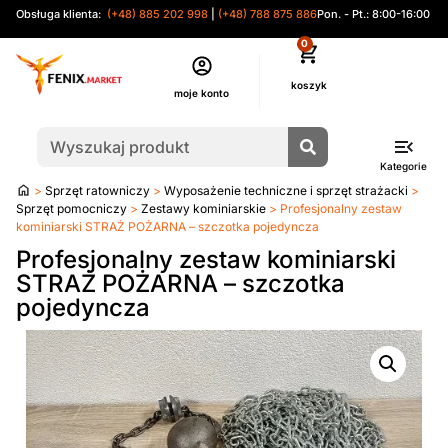
Obsługa klienta:
(+48) 885 202 998
|
(+48) 788 875 886
Pon. - Pt.: 8:00-16:00
0
moje konto
Kategorie
Strona
>
Sprzęt ratowniczy
>
Wyposażenie techniczne i sprzęt strażacki
>
główna
Sprzęt pomocniczy
>
Zestawy kominiarskie
> Profesjonalny zestaw
kominiarski STRAŻ POŻARNA – szczotka pojedyncza
Profesjonalny zestaw kominiarski
STRAŻ POŻARNA – szczotka
pojedyncza