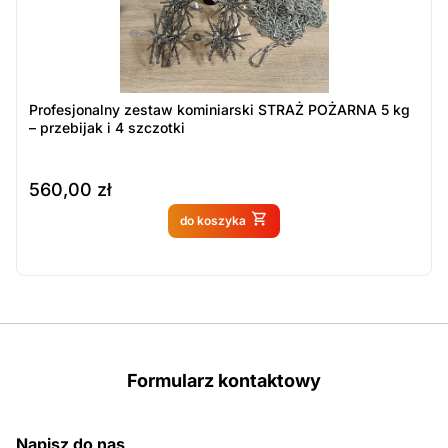
Profesjonalny zestaw kominiarski STRAŻ POŻARNA 5 kg
– przebijak i 4 szczotki
560,00
zł
Produkt dostępny na
do koszyka
zamówienie
Formularz kontaktowy
Napisz do nas