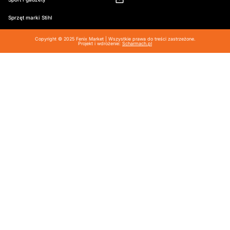
Sprzęt marki Stihl
Copyright © 2025 Fenix Market | Wszystkie prawa do treści zastrzeżone.
Projekt i wdrożenie:
Scharmach.pl