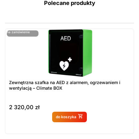
Polecane produkty
ostatnie sztuki
na zamówienie
ost
n
Zewnętrzna szafka na AED z alarmem, ogrzewaniem i
wentylacją – Climate BOX
2 320,00
zł
Produkt dostępny na
do koszyka
zamówienie