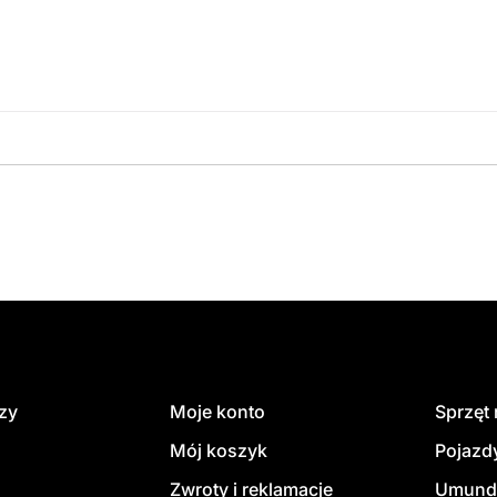
amówienie
dzy
Moje konto
Sprzęt
Mój koszyk
Pojazd
Zwroty i reklamacje
Umund