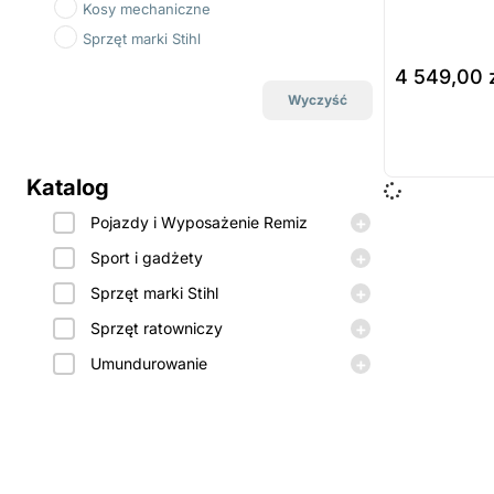
Kosy mechaniczne
Sprzęt marki Stihl
4 549,00
Wyczyść
do koszyka
Prod
dost
Katalog
zamó
+
Pojazdy i Wyposażenie Remiz
+
Sport i gadżety
+
Sprzęt marki Stihl
+
Sprzęt ratowniczy
+
Umundurowanie