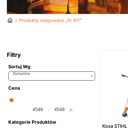
Strona
> Produkty otagowane „fs 411”
główna
ostatnie sztuki
na zamówienie
Filtry
Sortuj Wg
Sort Products
Domyślne
Cena
-
zł
Minimum Price
Maximum Price
Kategorie Produktów
Kosa STIHL