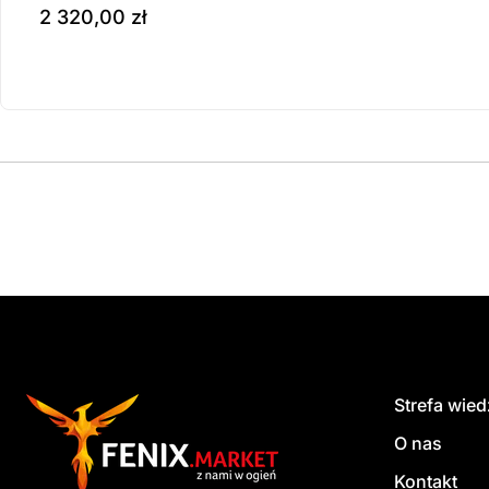
2 320,00
zł
Produkt dostępny na z
do koszyka
Strefa wie
O nas
Kontakt