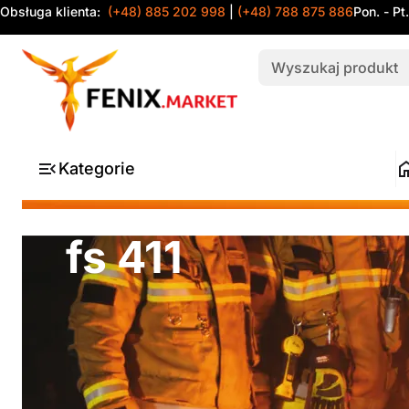
Obsługa klienta:
(+48) 885 202 998
|
(+48) 788 875 886
Pon. - Pt
Kategorie
fs 411