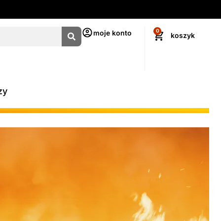
0
moje konto
zy