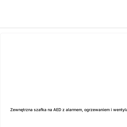
ostatnie sztuki
na zamówienie
Zewnętrzna szafka na AED z alarmem, ogrzewaniem i wentyl