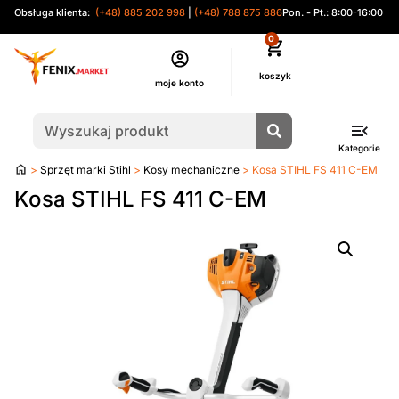
Obsługa klienta:
(+48) 885 202 998
|
(+48) 788 875 886
Pon. - Pt.: 8:00-16:00
0
moje konto
Kategorie
Strona
>
Sprzęt marki Stihl
>
Kosy mechaniczne
> Kosa STIHL FS 411 C-EM
główna
Kosa STIHL FS 411 C-EM