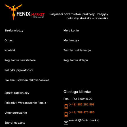
Pasjonaci pożarnictwa, praktycy, znający
potrzeby strażaka – ratownika
Strefa wiedzy
Moje konto
O nas
Mój koszyk
Kontakt
Zwroty i reklamacje
Regulamin newslettera
Regulamin sklepu
Polityka prywatności
Zmiana ustawień plików cookies
Obsługa klienta:
Sprzęt ratowniczy
Pon. - Pt.: 8:00-16:00
Pojazdy i Wyposażenie Remiz
(+48) 885 202 998
(+48) 788 875 886
Umundurowanie
kontakt@fenix.market
Sport i gadżety