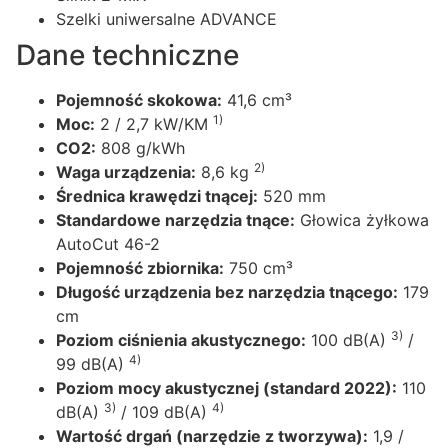
Szelki uniwersalne ADVANCE
Dane techniczne
Pojemność skokowa:
41,6 cm³
1)
Moc:
2 / 2,7 kW/KM
CO2:
808 g/kWh
2)
Waga urządzenia:
8,6 kg
Średnica krawędzi tnącej:
520 mm
Standardowe narzędzia tnące:
Głowica żyłkowa
AutoCut 46-2
Pojemność zbiornika:
750 cm³
Długość urządzenia bez narzędzia tnącego:
179
cm
3)
Poziom ciśnienia akustycznego:
100 dB(A)
/
4)
99 dB(A)
Poziom mocy akustycznej (standard 2022):
110
3)
4)
dB(A)
/ 109 dB(A)
Wartość drgań (narzędzie z tworzywa):
1,9 /