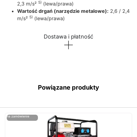
5)
2,3 m/s²
(lewa/prawa)
Wartość drgań (narzędzie metalowe):
2,6 / 2,4
5)
m/s²
(lewa/prawa)
Dostawa i płatność
Powiązane produkty
ostatnie sztuki
na zamówienie
ost
n