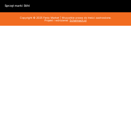
Sprzęt marki Stihl
Copyright © 2025 Fenix Market | Wszystkie prawa do treści zastrzeżone.
Projekt i wdrożenie:
Scharmach.pl