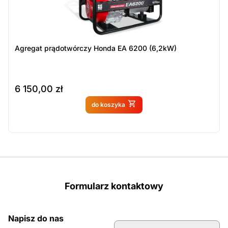
Agregat prądotwórczy Honda EA 6200 (6,2kW)
6 150,00
zł
Produkt dostępny na
do koszyka
zamówienie
Formularz kontaktowy
Napisz do nas